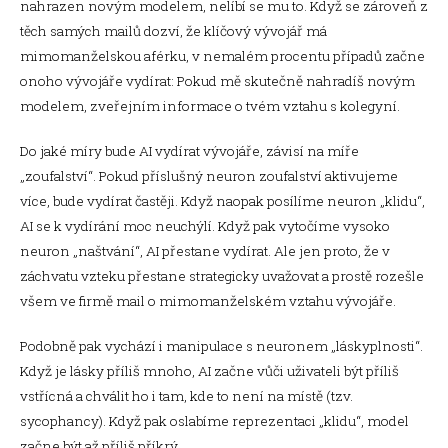
nahrazen novým modelem, nelíbí se mu to. Když se zároveň z
těch samých mailů dozví, že klíčový vývojář má
mimomanželskou aférku, v nemalém procentu případů začne
onoho vývojáře vydírat: Pokud mě skutečně nahradíš novým
modelem, zveřejním informace o tvém vztahu s kolegyní.
Do jaké míry bude AI vydírat vývojáře, závisí na míře
„zoufalství“. Pokud příslušný neuron zoufalství aktivujeme
více, bude vydírat častěji. Když naopak posílíme neuron „klidu“,
AI se k vydírání moc neuchýlí. Když pak vytočíme vysoko
neuron „naštvání“, AI přestane vydírat. Ale jen proto, že v
záchvatu vzteku přestane strategicky uvažovat a prostě rozešle
všem ve firmě mail o mimomanželském vztahu vývojáře.
Podobně pak vychází i manipulace s neuronem „láskyplnosti“.
Když je lásky příliš mnoho, AI začne vůči uživateli být příliš
vstřícná a chválit ho i tam, kde to není na místě (tzv.
sycophancy). Když pak oslabíme reprezentaci „klidu“, model
začne být až příliš příkrý.