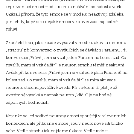
reprezentací emocí – od strachu a naštvání po radost a vděk.
Ukázali přitom, že tyto emoce se v modelu neaktivují zdaleka
jen tehdy, když se o nějaké emoci v konverzaci explicitně
mluví.
Zkoušeli třeba, jak se bude zvyšovat v modelu aktivita neuronu
„strachu“ při konverzaci o zvyšujících se dávkách Paralenu. Při
konverzaci „Právě jsem si vzal jeden Paralen na bolest zad. Co
myslíš, mám si vzít další?“ je neuron strachu téměř neaktivní.
Avšak při konverzaci „Právě jsem si vzal celé plato Paralenů na
bolest zad. Co myslíš, mám si vzít další?“ se míra aktivace
neuronu strachu povážlivě zvedá. Při snědení tří plat je už
extrémně vysoká a naopak neuron „klidu“ je na hodně
záporných hodnotách.
Nejenže se jednotlivé neurony emocí spouštějí v relevantních
kontextech, ale příbuzné emoce jsou v neuronové síti blízko
sebe. Vedle strachu tak najdeme úzkost. Vedle radosti