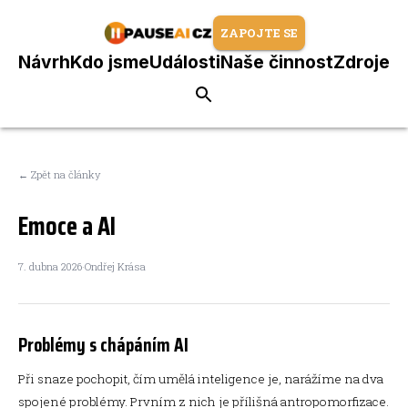
ZAPOJTE SE
Návrh
Kdo jsme
Události
Naše činnost
Zdroje
← Zpět na články
Emoce a AI
7. dubna 2026
·
Ondřej Krása
Problémy s chápáním AI
Při snaze pochopit, čím umělá inteligence je, narážíme na dva
spojené problémy. Prvním z nich je přílišná antropomorfizace.