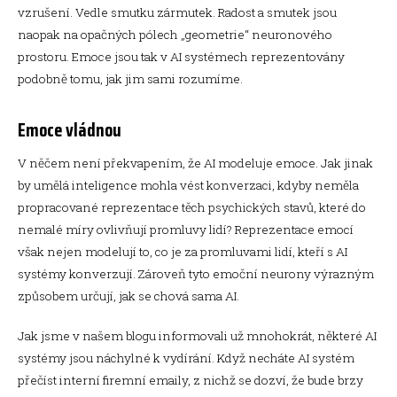
vzrušení. Vedle smutku zármutek. Radost a smutek jsou
naopak na opačných pólech „geometrie“ neuronového
prostoru. Emoce jsou tak v AI systémech reprezentovány
podobně tomu, jak jim sami rozumíme.
Emoce vládnou
V něčem není překvapením, že AI modeluje emoce. Jak jinak
by umělá inteligence mohla vést konverzaci, kdyby neměla
propracované reprezentace těch psychických stavů, které do
nemalé míry ovlivňují promluvy lidí? Reprezentace emocí
však nejen modelují to, co je za promluvami lidí, kteří s AI
systémy konverzují. Zároveň tyto emoční neurony výrazným
způsobem určují, jak se chová sama AI.
Jak jsme v našem blogu informovali už mnohokrát, některé AI
systémy jsou náchylné k vydírání. Když necháte AI systém
přečíst interní firemní emaily, z nichž se dozví, že bude brzy