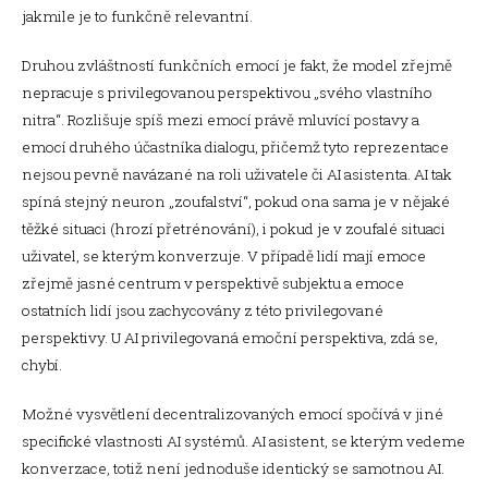
jakmile je to funkčně relevantní.
Druhou zvláštností funkčních emocí je fakt, že model zřejmě
nepracuje s privilegovanou perspektivou „svého vlastního
nitra“. Rozlišuje spíš mezi emocí právě mluvící postavy a
emocí druhého účastníka dialogu, přičemž tyto reprezentace
nejsou pevně navázané na roli uživatele či AI asistenta. AI tak
spíná stejný neuron „zoufalství“, pokud ona sama je v nějaké
těžké situaci (hrozí přetrénování), i pokud je v zoufalé situaci
uživatel, se kterým konverzuje. V případě lidí mají emoce
zřejmě jasné centrum v perspektivě subjektu a emoce
ostatních lidí jsou zachycovány z této privilegované
perspektivy. U AI privilegovaná emoční perspektiva, zdá se,
chybí.
Možné vysvětlení decentralizovaných emocí spočívá v jiné
specifické vlastnosti AI systémů. AI asistent, se kterým vedeme
konverzace, totiž není jednoduše identický se samotnou AI.