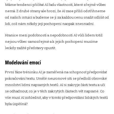
Máme tendenci přičítat AI řadu vlastností, které zřejmě vůbec
nemá. Z druhé strany ale hrozí, že AI zase příliš odstřihneme
od našich intuicí a budeme se ji za každou cenu snažit odlišit od
lidí, což nám někdy její pochopení naopak znesnadní.
Hranice mezi podobností a nepodobností AI vůči lidem totiž
nejsou vůbec samozřejmé a k jejich pochopení musíme
leckdy zažité představy opustit.
Modelování emocí
První fáze tréninku AI je zaměřená na schopnost předpovídat
pokračování textu. Umělé neuronové síti se předloží obrovské
množství lidmi napsaných textů. AI si zakryje části textu a učí
se odhadnout, co je v těch zakrytých částech vět napsané. Co
vše musí AI zohlednit, aby v tomto předpovídání lidských textů
byla úspěšná?