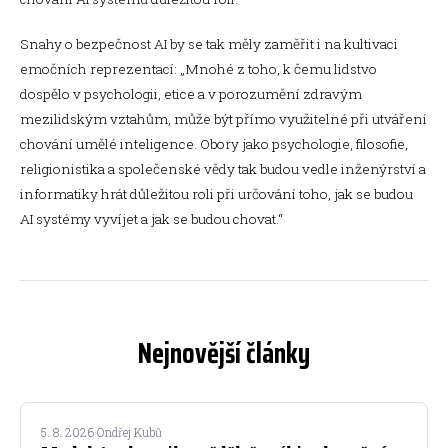
Snahy o bezpečnost AI by se tak měly zaměřit i na kultivaci
emočních reprezentací: „Mnohé z toho, k čemu lidstvo
dospělo v psychologii, etice a v porozumění zdravým
mezilidským vztahům, může být přímo využitelné při utváření
chování umělé inteligence. Obory jako psychologie, filosofie,
religionistika a společenské vědy tak budou vedle inženýrství a
informatiky hrát důležitou roli při určování toho, jak se budou
AI systémy vyvíjet a jak se budou chovat.“
Nejnovější články
5. 8. 2026
·
Ondřej Kubů