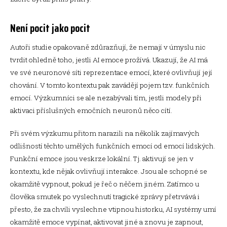
Není pocit jako pocit
Autoři studie opakovaně zdůrazňují, že nemají v úmyslu nic
tvrdit ohledně toho, jestli AI emoce prožívá. Ukazují, že AI má
ve své neuronové síti reprezentace emocí, které ovlivňují její
chování. V tomto kontextu pak zavádějí pojem tzv. funkčních
emocí. Výzkumníci se ale nezabývali tím, jestli modely při
aktivaci příslušných emočních neuronů něco cítí.
Při svém výzkumu přitom narazili na několik zajímavých
odlišností těchto umělých funkčních emocí od emocí lidských.
Funkční emoce jsou veskrze lokální. Tj. aktivují se jen v
kontextu, kde nějak ovlivňují interakce. Jsou ale schopné se
okamžitě vypnout, pokud je řeč o něčem jiném. Zatímco u
člověka smutek po vyslechnutí tragické zprávy přetrvává i
přesto, že za chvíli vyslechne vtipnou historku, AI systémy umí
okamžitě emoce vypínat, aktivovat jiné a znovu je zapnout,