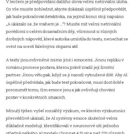
V lecčem je předpovídání dalšího slova velmi netriviální úloha.
Co vše musíte zohlednit, abyste dokázali úspěšně předpovědět,
jak bude pokračovat detektivka, na jejímž konci stojí napsáno
„A ukázalo se, že vrahem je …“? Musíte mít velmi netriviální
povědomí o celém dosavadním ději, všimnout si různých
drobných nápověd, které autorka umístila do textu, nenechat se
svést na scestí falešnými stopami atd.
A texty jsou ovlivněné mimo jiné i emocemi. Jinou repliku v
románu pronese postava, kterou právě zradil její životní
partner. Jinou větu pak, když se jí narodí vytoužené dítě. Aby AI
úspěšně předvídala, jak bude text pokračovat, musí dost dobře
porozumět tomu, čím emoce jsou a jak ovlivňují chování
postav v konkrétních situacích.
Minulý týden vyšel rozsáhlý výzkum, ve kterém výzkumníci
přesvědčivě ukázali, že AI systémy emoce skutečně velmi
důkladně modelují. Identifikovali v neuronové síti jednoho
středně velkého AI modelu (Sonnet 4.5) více než 170 různých