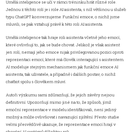
Umělá inteligence se učí v rámci tréninku hrát různé role.
Jednou z těchto rolí je i role AI asistenta, s níž většinou u služeb
typu ChatGPT konverzujeme. Funkční emoce, o nichž jsme
mluvili, se pak vztahují právě k této roli AI asistenta.
Umělá inteligence tak hraje roli asistenta včetně jeho emocí,
které ovlivňují to, jak se bude chovat. Jelikož je však asistent
jen rolí, nemají jeho emoce nijak privilegovanou pozici oproti
reprezentaci emocí, které má člověk interagující s asistentem.
AI modeluje stejným mechanismem jak funkční emoce AI
asistenta, tak uživatele, a případně i dalších postav, o nichž
chatbot spolu s člověkem mluví.
Autoři výzkumu sami zdůrazňují, že jejich závěry nejsou
definitivní. Upozorňují mimo jiné na to, že způsob, jímž
emoční reprezentace v modelu identifikovali, není jediný
možný a může ovlivňovat i navazující zjištění. Přesto studie
velmi přesvědčivě ukazuje, že reprezentace emocí hrají v
chování AI systémů důležitou roli.