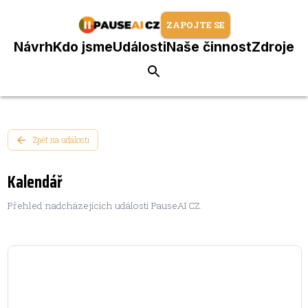
ZAPOJTE SE
Návrh
Kdo jsme
Události
Naše činnost
Zdroje
Zpět na události
Kalendář
Přehled nadcházejících událostí PauseAI CZ.